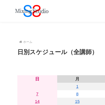
ホーム
日別スケジュール（全講師）
日
月
1
7
8
14
15