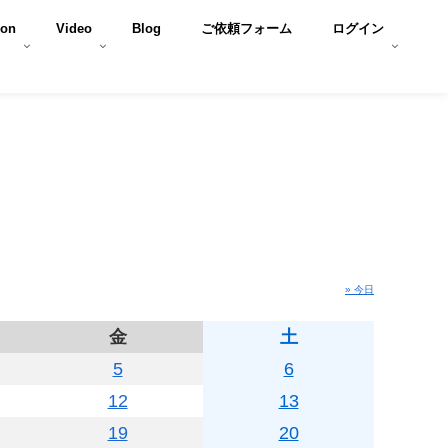
son
Video
Blog
ご依頼フォーム
ログイン
» 今日
金
土
5
6
12
13
19
20