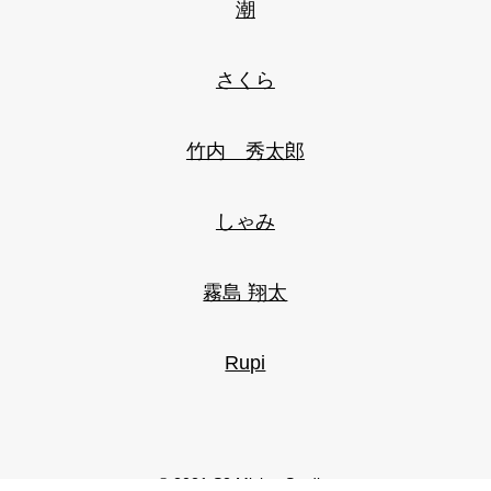
潮
さくら
竹内 秀太郎
しゃみ
霧島 翔太
Rupi
© 2021 S2 Mixing Studio.