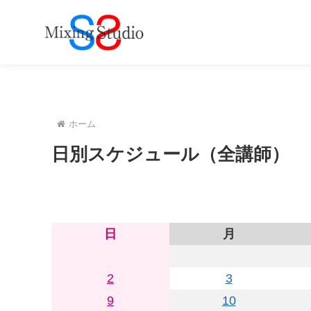
ホーム
日別スケジュール（全講師）
日
月
2
3
9
10