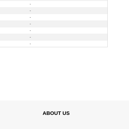
-
-
-
-
-
-
-
ABOUT US